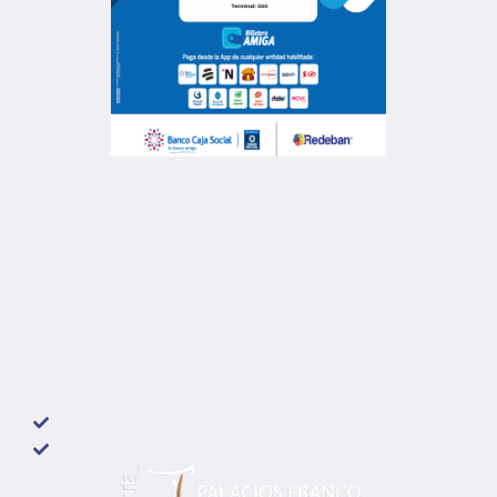
Dirección Corporativa
GUADALAJARA DE BUGA
Cra 12 No 6 - 54 Edificio del Café oficina 35
Teléfonos 317 2938246 y 317 8531513
SANTIAGO DE CALI
Calle 11 No. 5 - 54
Edificio Condominio Bancolombia Oficina 503
Política de tratamiento de datos personales
Política Cookies