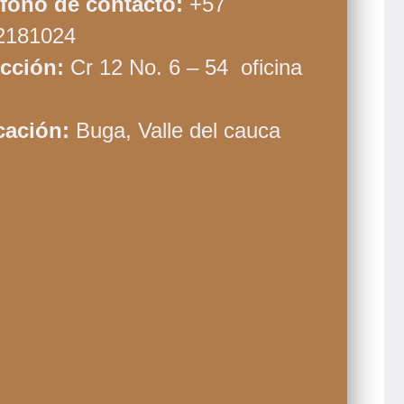
éfono de contacto:
+57
2181024
ección:
Cr 12 No. 6 – 54 oficina
cación:
Buga, Valle del cauca