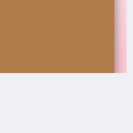
Perfil Profesional
os en la revisión de documentos, preparación de exped
r leyes, jurisprudencia y doctrina para ayudar en la sus