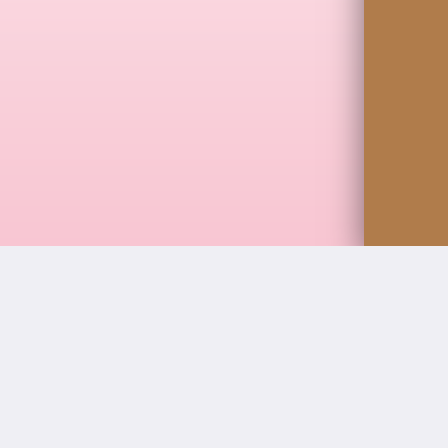
Asistir a profesionales:
Apoyar a abogad
Investigación jurídica:
Buscar y analiza