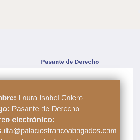
I
Pasante de Derecho
bre:
Laura Isabel Calero
go:
Pasante de Derecho
reo electrónico:
sulta@palaciosfrancoabogados.com