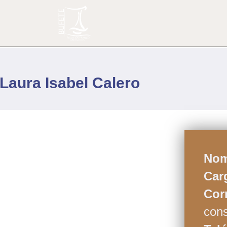
Laura Isabel Calero
Nom
Car
Cor
con