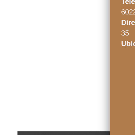
Tel
602
Dir
35
Ubi