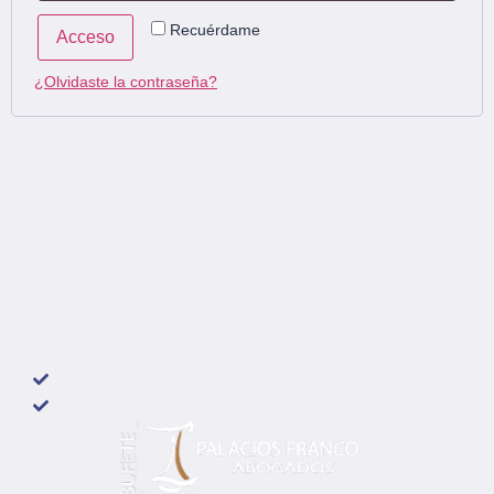
Recuérdame
Acceso
¿Olvidaste la contraseña?
Dirección Corporativa
GUADALAJARA DE BUGA
Cra 12 No 6 - 54 Edificio del Café oficina 35
Teléfonos 317 2938246 y 317 8531513
SANTIAGO DE CALI
Calle 11 No. 5 - 54
Edificio Condominio Bancolombia Oficina 503
Política de tratamiento de datos personales
Política Cookies