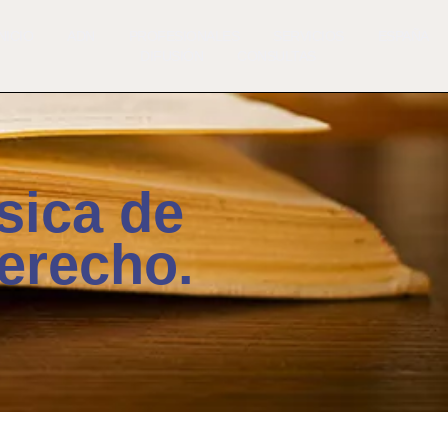
NICIO
ADN
PROFESIONALES
SERVICIOS
ESPAÑA
DIFUSIÓN
CONSULTAS
sica de
derecho.