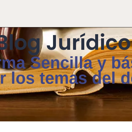
I
Blog Jurídico
ma Sencilla y bá
r los temas del 