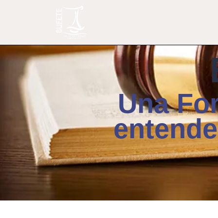
Una For
entende