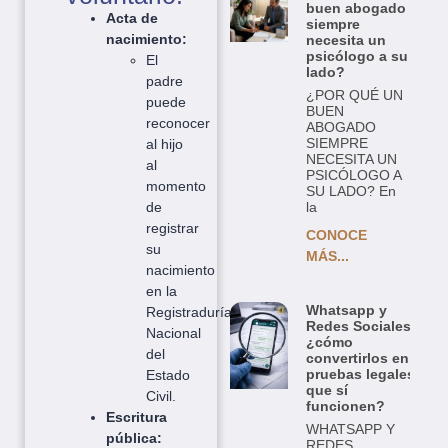
buen abogado
Acta de
siempre
nacimiento:
necesita un
psicólogo a su
El
lado?
padre
¿POR QUÉ UN
puede
BUEN
reconocer
ABOGADO
SIEMPRE
al hijo
NECESITA UN
al
PSICÓLOGO A
momento
SU LADO? En
de
la
registrar
CONOCE
su
MÁS...
nacimiento
en la
Whatsapp y
Registraduría
Redes Sociales:
Nacional
¿cómo
del
convertirlos en
pruebas legales
Estado
que sí
Civil.
funcionen?
Escritura
WHATSAPP Y
pública:
REDES