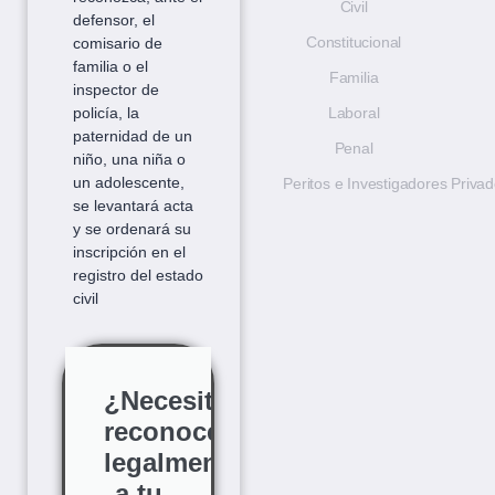
Civil
defensor, el
Constitucional
comisario de
familia o el
Familia
inspector de
policía, la
Laboral
paternidad de un
Penal
niño, una niña o
un adolescente,
Peritos e Investigadores Priva
se levantará acta
y se ordenará su
inscripción en el
registro del estado
civil
¿Necesitas
reconocer
legalmente
a tu