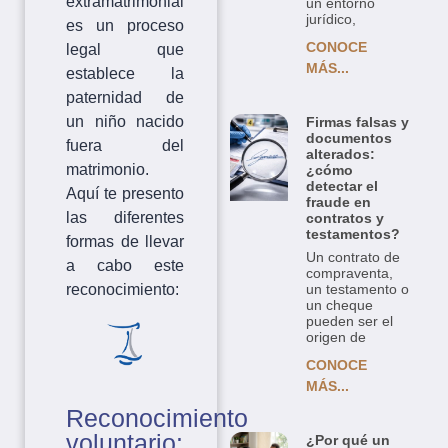
extramatrimonial
un entorno
jurídico,
es un proceso
CONOCE
legal que
MÁS...
establece la
paternidad de
un niño nacido
Firmas falsas y
documentos
fuera del
alterados:
matrimonio.
¿cómo
detectar el
Aquí te presento
fraude en
las diferentes
contratos y
testamentos?
formas de llevar
Un contrato de
a cabo este
compraventa,
reconocimiento:
un testamento o
un cheque
pueden ser el
origen de
CONOCE
MÁS...
Reconocimiento
voluntario:
¿Por qué un