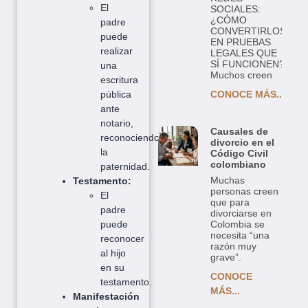
El
SOCIALES:
¿CÓMO
padre
CONVERTIRLOS
puede
EN PRUEBAS
realizar
LEGALES QUE
SÍ FUNCIONEN?
una
Muchos creen
escritura
pública
CONOCE MÁS...
ante
notario,
Causales de
reconociendo
divorcio en el
la
Código Civil
colombiano
paternidad.
Muchas
Testamento:
personas creen
El
que para
padre
divorciarse en
puede
Colombia se
necesita “una
reconocer
razón muy
al hijo
grave”.
en su
CONOCE
testamento.
MÁS...
Manifestación