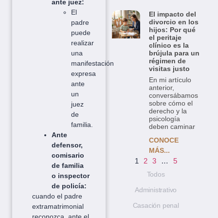
ante juez:
El
El impacto del
divorcio en los
padre
hijos: Por qué
puede
el peritaje
realizar
clínico es la
una
brújula para un
régimen de
manifestación
visitas justo
expresa
En mi artículo
ante
anterior,
un
conversábamos
sobre cómo el
juez
derecho y la
de
psicología
familia.
deben caminar
Ante
CONOCE
defensor,
MÁS...
comisario
1
2
3
…
5
de familia
Todos
o inspector
de policía:
Administrativo
cuando el padre
Casación penal
extramatrimonial
reconozca, ante el