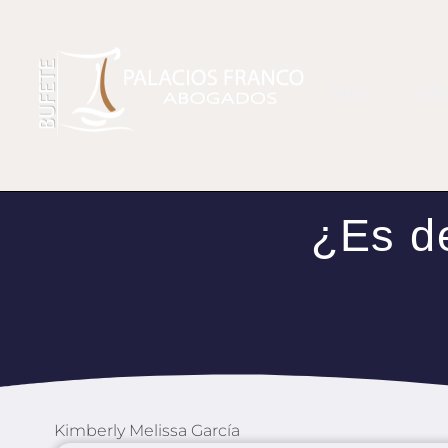
INICIO
ADN
¿Es de
Kimberly Melissa García