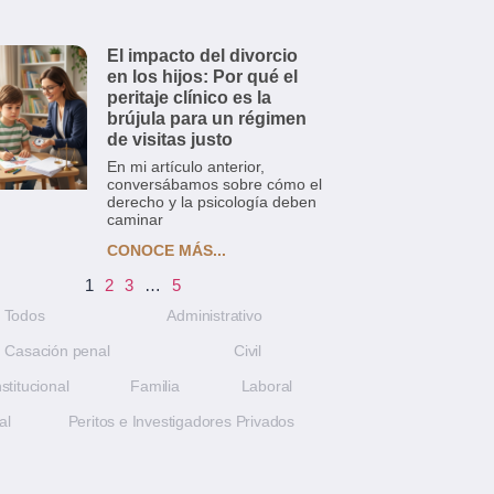
El impacto del divorcio
en los hijos: Por qué el
peritaje clínico es la
brújula para un régimen
de visitas justo
En mi artículo anterior,
conversábamos sobre cómo el
derecho y la psicología deben
caminar
CONOCE MÁS...
1
2
3
…
5
Todos
Administrativo
Casación penal
Civil
stitucional
Familia
Laboral
al
Peritos e Investigadores Privados