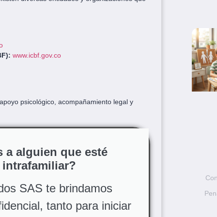
o
BF):
www.icbf.gov.co
apoyo psicológico, acompañamiento legal y
 a alguien que esté
 intrafamiliar?
Con
dos SAS te brindamos
Pen
dencial, tanto para iniciar