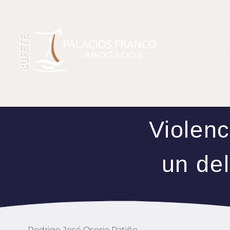
INICIO
ADN
Violenc
un del
Rodrigo José Osorio Patiño