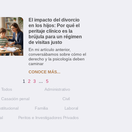
El impacto del divorcio
en los hijos: Por qué el
peritaje clínico es la
brújula para un régimen
de visitas justo
En mi artículo anterior,
conversábamos sobre cómo el
derecho y la psicología deben
caminar
CONOCE MÁS...
1
2
3
…
5
Todos
Administrativo
Casación penal
Civil
stitucional
Familia
Laboral
al
Peritos e Investigadores Privados