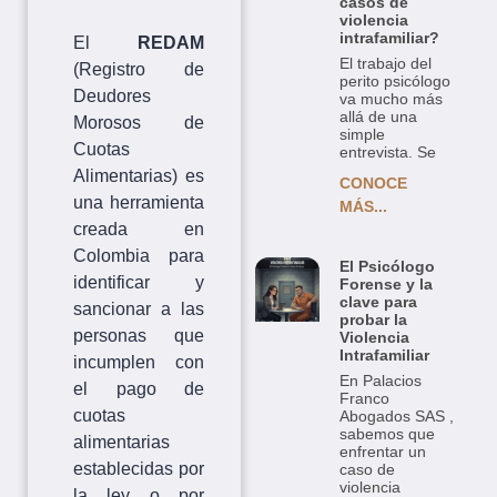
casos de
violencia
intrafamiliar?
El
REDAM
El trabajo del
(Registro de
perito psicólogo
Deudores
va mucho más
allá de una
Morosos de
simple
Cuotas
entrevista. Se
Alimentarias) es
CONOCE
una herramienta
MÁS...
creada en
Colombia para
El Psicólogo
identificar y
Forense y la
clave para
sancionar a las
probar la
personas que
Violencia
Intrafamiliar
incumplen con
En Palacios
el pago de
Franco
cuotas
Abogados SAS ,
sabemos que
alimentarias
enfrentar un
establecidas por
caso de
violencia
la ley o por