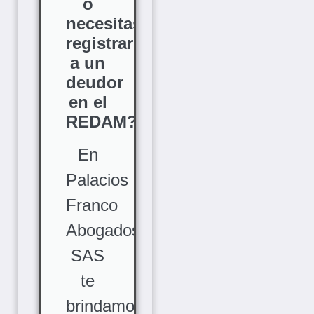
o
necesitas
registrar
a un
deudor
en el
REDAM?
En
Palacios
Franco
Abogados
SAS
te
brindamos