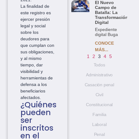
El Nuevo
La finalidad de
Campo de
Batalla: La
este registro es
Transformación
ejercer presión
Digital
legal y social
Expediente
sobre los
digital Buga
deudores para
CONOCE
que cumplan con
MÁS...
sus obligaciones,
1
2
3
4
5
y al mismo
tiempo, dar
Todos
visibilidad y
Administrativo
herramientas de
defensa a los
Casación penal
beneficiarios
Civil
afectados.
¿Quiénes
Constitucional
pueden
Familia
ser
Laboral
inscritos
en el
Penal