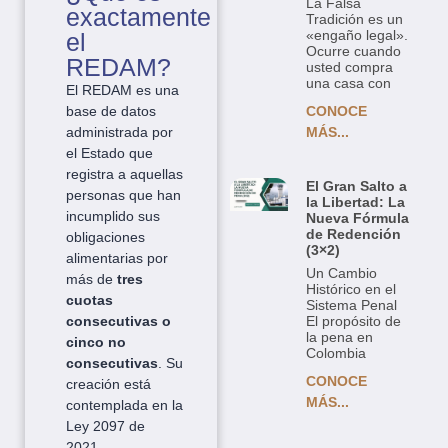
La Falsa
exactamente
Tradición es un
«engaño legal».
el
Ocurre cuando
REDAM?
usted compra
una casa con
El REDAM es una
base de datos
CONOCE
administrada por
MÁS...
el Estado que
registra a aquellas
El Gran Salto a
personas que han
la Libertad: La
incumplido sus
Nueva Fórmula
de Redención
obligaciones
(3×2)
alimentarias por
Un Cambio
más de
tres
Histórico en el
cuotas
Sistema Penal
consecutivas o
El propósito de
la pena en
cinco no
Colombia
consecutivas
. Su
CONOCE
creación está
MÁS...
contemplada en la
Ley 2097 de
2021.