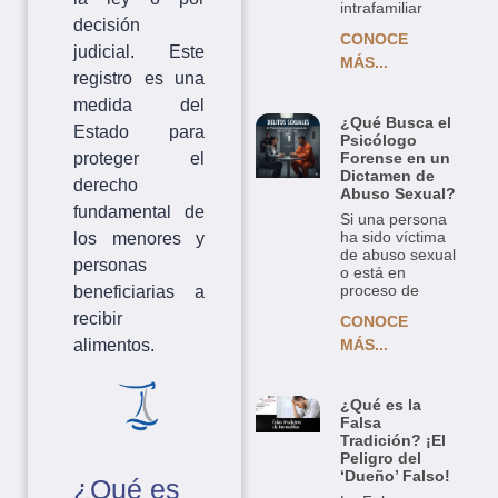
intrafamiliar
decisión
CONOCE
judicial. Este
MÁS...
registro es una
medida del
¿Qué Busca el
Estado para
Psicólogo
proteger el
Forense en un
Dictamen de
derecho
Abuso Sexual?
fundamental de
Si una persona
ha sido víctima
los menores y
de abuso sexual
personas
o está en
proceso de
beneficiarias a
recibir
CONOCE
alimentos.
MÁS...
¿Qué es la
Falsa
Tradición? ¡El
Peligro del
‘Dueño’ Falso!
¿Qué es