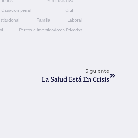
Todos
Administrativo
Casación penal
Civil
stitucional
Familia
Laboral
al
Peritos e Investigadores Privados
Siguiente
La Salud Está En Crisis