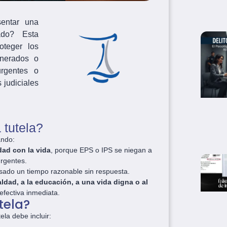
sentar una
ado? Esta
oteger los
lnerados o
urgentes o
 judiciales
tutela?
ando:
dad con la vida
, porque EPS o IPS se niegan a
rgentes.
asado un tiempo razonable sin respuesta.
ldad, a la educación, a una vida digna o al
 efectiva inmediata.
tela?
la debe incluir: