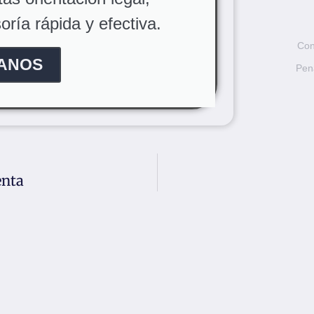
ría rápida y efectiva.
Con
ANOS
Pen
enta