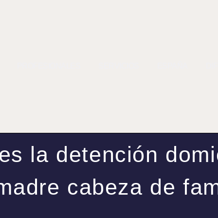
PROFESIONALES
SERVICIOS
ESPAÑA
DI
s la detención domic
madre cabeza de fam