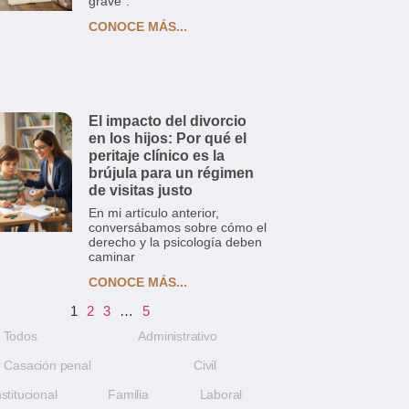
grave”.
CONOCE MÁS...
El impacto del divorcio
en los hijos: Por qué el
peritaje clínico es la
brújula para un régimen
de visitas justo
En mi artículo anterior,
conversábamos sobre cómo el
derecho y la psicología deben
caminar
CONOCE MÁS...
1
2
3
…
5
Todos
Administrativo
Casación penal
Civil
stitucional
Familia
Laboral