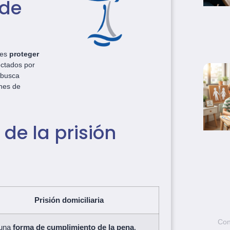
 de
 es
proteger
ectados por
 busca
ones de
de la prisión
Prisión domiciliaria
Con
una
forma de cumplimiento de la pena
.