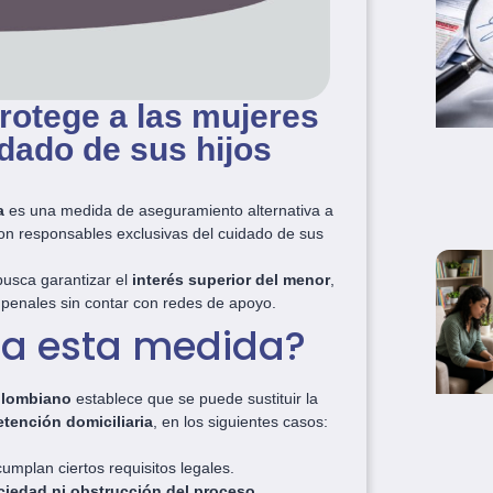
protege a las mujeres
dado de sus hijos
a
es una medida de aseguramiento alternativa a
on responsables exclusivas del cuidado de sus
 busca garantizar el
interés superior del menor
,
penales sin contar con redes de apoyo.
a esta medida?
olombiano
establece que se puede sustituir la
etención domiciliaria
, en los siguientes casos:
umplan ciertos requisitos legales.
ociedad ni obstrucción del proceso
.