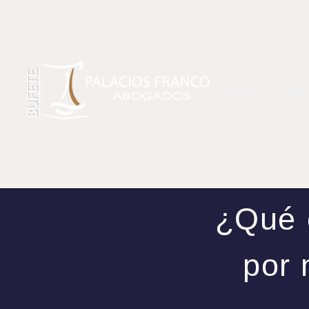
INICIO
ADN
¿Qué e
por 