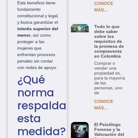
Este beneficio tiene
CONOCE
fundamento
MÁS...
constitucional y legal,
y busca garantizar el
Todo lo que
interés superior del
debe saber
menor
, así como
sobre los
requisitos de
proteger a las
la promesa de
mujeres que
compraventa
enfrentan procesos
en Colombia
penales sin contar
Comprar o
con redes de apoyo.
vender una
propiedad es,
¿Qué
para la mayoría
de las
norma
personas, uno
de
respalda
CONOCE
MÁS...
esta
El Psicólogo
medida?
Forense y la
Valoración del