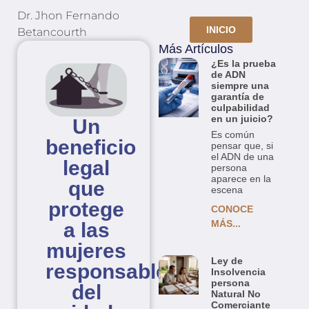
Dr. Jhon Fernando
INICIO
Betancourth
Más Artículos
¿Es la prueba
de ADN
siempre una
garantía de
culpabilidad
en un juicio?
Un
Es común
beneficio
pensar que, si
el ADN de una
legal
persona
aparece en la
que
escena
protege
CONOCE
MÁS...
a las
mujeres
Ley de
responsables
Insolvencia
persona
del
Natural No
Comerciante