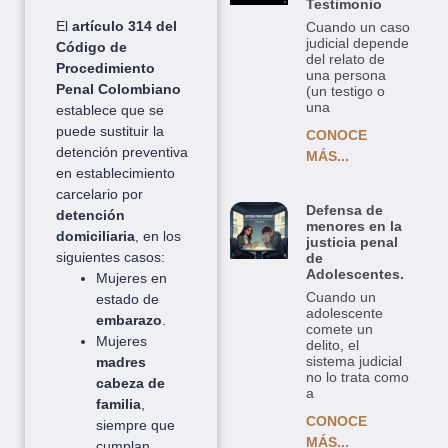
Testimonio
El
artículo 314 del
Cuando un caso
judicial depende
Código de
del relato de
Procedimiento
una persona
Penal Colombiano
(un testigo o
una
establece que se
puede sustituir la
CONOCE
detención preventiva
MÁS...
en establecimiento
carcelario por
Defensa de
detención
menores en la
domiciliaria
, en los
justicia penal
siguientes casos:
de
Adolescentes.
Mujeres en
Cuando un
estado de
adolescente
embarazo
.
comete un
Mujeres
delito, el
sistema judicial
madres
no lo trata como
cabeza de
a
familia
,
CONOCE
siempre que
MÁS...
cumplan