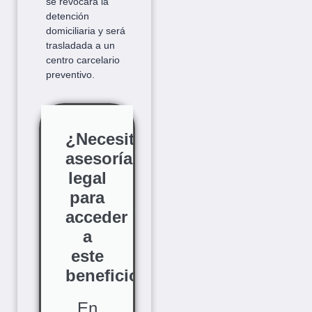
se revocará la
detención
domiciliaria y será
trasladada a un
centro carcelario
preventivo.
¿Necesitas
asesoría
legal
para
acceder
a
este
beneficio?
En