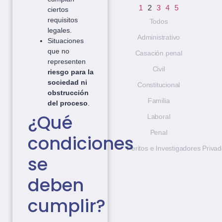
1
2
3
4
5
ciertos
requisitos
Todos
legales.
Administrativo
Situaciones
que no
Casación penal
representen
Civil
riesgo para la
sociedad ni
Constitucional
obstrucción
Familia
del proceso
.
¿Qué
Laboral
Penal
condiciones
Peritos e Investigadores Priva
se
deben
cumplir?