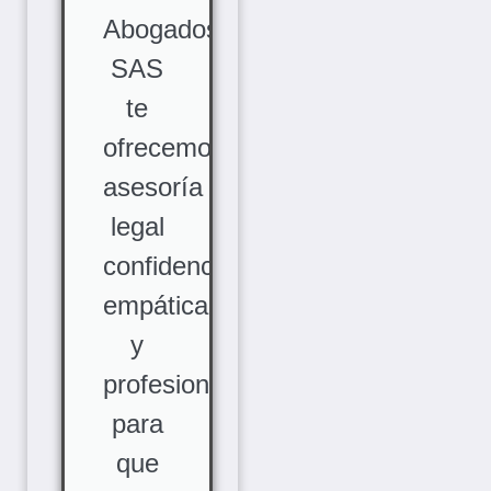
Abogados
SAS
te
ofrecemos
asesoría
legal
confidencial,
empática
y
profesional,
para
que