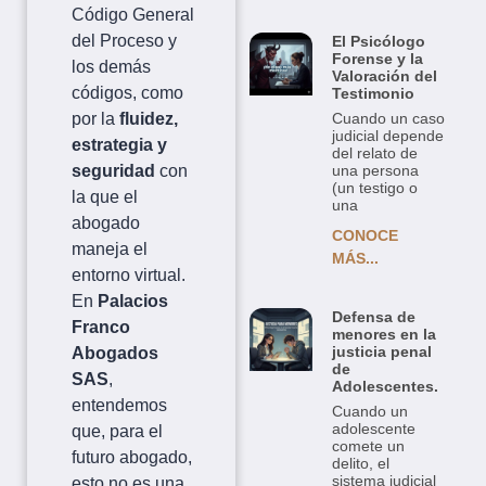
Código General
del Proceso y
El Psicólogo
Forense y la
los demás
Valoración del
códigos, como
Testimonio
Cuando un caso
por la
fluidez,
judicial depende
estrategia y
del relato de
una persona
seguridad
con
(un testigo o
la que el
una
abogado
CONOCE
maneja el
MÁS...
entorno virtual.
En
Palacios
Defensa de
Franco
menores en la
justicia penal
Abogados
de
SAS
,
Adolescentes.
entendemos
Cuando un
adolescente
que, para el
comete un
futuro abogado,
delito, el
sistema judicial
esto no es una