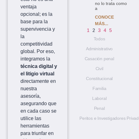
no lo trata como
ventaja
a
opcional; es la
CONOCE
base para la
MÁS...
supervivencia y
1
2
3
4
5
la
Todos
competitividad
Administrativo
global. Por eso,
Casación penal
integramos la
técnica digital y
Civil
el litigio virtual
Constitucional
directamente en
Familia
nuestra
asesoría,
Laboral
asegurando que
Penal
en cada caso se
Peritos e Investigadores Priva
utilice las
herramientas
para triunfar en