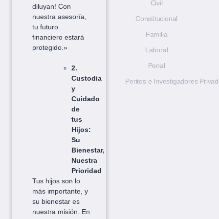
Civil
diluyan! Con
nuestra asesoría,
Constitucional
tu futuro
Familia
financiero estará
protegido.»
Laboral
Penal
2.
Custodia
Peritos e Investigadores Priva
y
Cuidado
de
tus
Hijos:
Su
Bienestar,
Nuestra
Prioridad
Tus hijos son lo
más importante, y
su bienestar es
nuestra misión. En