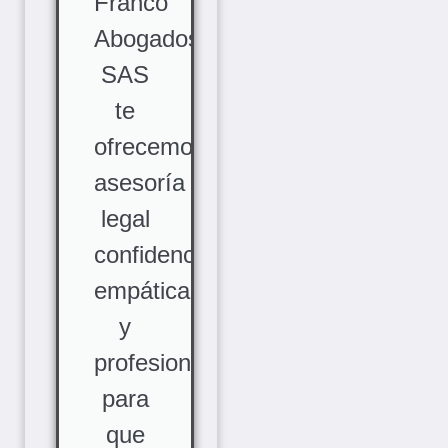
Franco
Abogados
SAS
te
ofrecemos
asesoría
legal
confidencial,
empática
y
profesional,
para
que