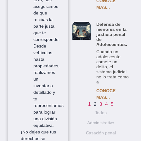
CONOCE
aseguramos
MÁS...
de que
recibas la
Defensa de
parte justa
menores en la
que te
justicia penal
de
corresponde.
Adolescentes.
Desde
Cuando un
vehículos
adolescente
hasta
comete un
propiedades,
delito, el
sistema judicial
realizamos
no lo trata como
un
a
inventario
CONOCE
detallado y
MÁS...
te
1
2
3
4
5
representamos
para lograr
Todos
una división
Administrativo
equitativa.
¡No dejes que tus
Casación penal
derechos se