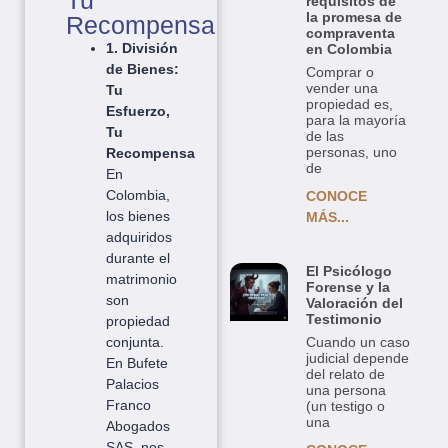
Tu
requisitos de
la promesa de
Recompensa
compraventa
1. División
en Colombia
de Bienes:
Comprar o
vender una
Tu
propiedad es,
Esfuerzo,
para la mayoría
Tu
de las
personas, uno
Recompensa
de
En
Colombia,
CONOCE
los bienes
MÁS...
adquiridos
durante el
El Psicólogo
matrimonio
Forense y la
son
Valoración del
Testimonio
propiedad
Cuando un caso
conjunta.
judicial depende
En Bufete
del relato de
Palacios
una persona
Franco
(un testigo o
una
Abogados
SAS, nos