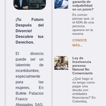
garantía de
culpabilidad
en un juicio?
Es común
pensar que, si
¡Tu Futuro
el ADN de una
Después del
persona
aparece en la
Divorcio!
escena
Descubre tus
CONOCE
Derechos.
MÁS...
El divorcio
Ley de
puede ser un
Insolvencia
laberinto de
persona
Natural No
incertidumbre,
Comerciante
especialmente
¿Qué hago si
para las
no tengo como
pagar una
mujeres. En
deuda con
Bufete Palacios
entidades
financieras? En
Franco
Colombia,
Abogados SAS,